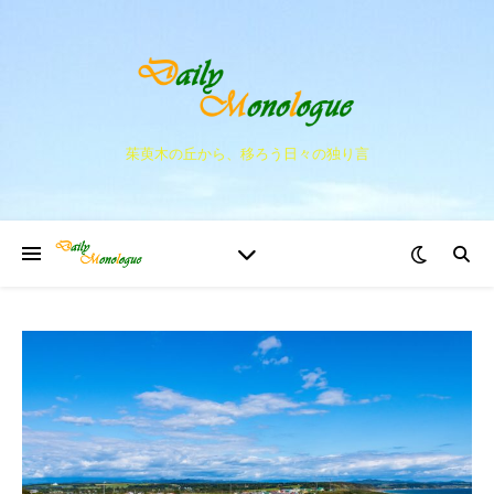
茱萸木の丘から、移ろう日々の独り言