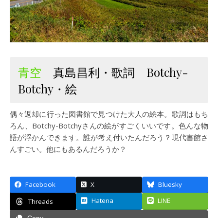
青空
真島昌利・歌詞 Botchy-
Botchy・絵
偶々返却に行った図書館で見つけた大人の絵本。歌詞はもち
ろん、Botchy-Botchyさんの絵がすごくいいです。色んな物
語が浮かんできます。誰が考え付いたんだろう？現代書館さ
んすごい。他にもあるんだろうか？
Facebook
X
Bluesky
Hatena
LINE
Threads