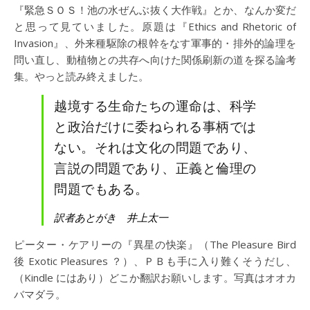
『緊急ＳＯＳ！池の水ぜんぶ抜く大作戦』とか、なんか変だ
と思って見ていました。原題は『Ethics and Rhetoric of
Invasion』、外来種駆除の根幹をなす軍事的・排外的論理を
問い直し、動植物との共存へ向けた関係刷新の道を探る論考
集。やっと読み終えました。
越境する生命たちの運命は、科学
と政治だけに委ねられる事柄では
ない。それは文化の問題であり、
言説の問題であり、正義と倫理の
問題でもある。
訳者あとがき 井上太一
ピーター・ケアリーの『異星の快楽』（The Pleasure Bird
後 Exotic Pleasures ？）、ＰＢも手に入り難くそうだし、
（Kindle にはあり）どこか翻訳お願いします。写真はオオカ
バマダラ。