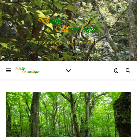
茱萸木の丘から、移ろう日々の独り言