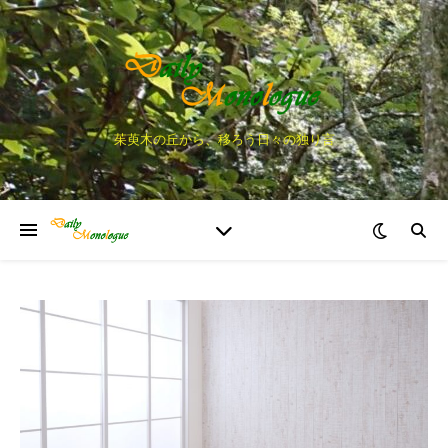
茱萸木の丘から、移ろう日々の独り言