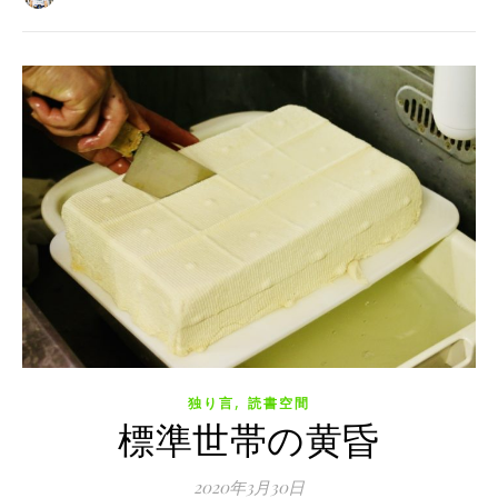
,
独り言
読書空間
標準世帯の黄昏
2020年3月30日