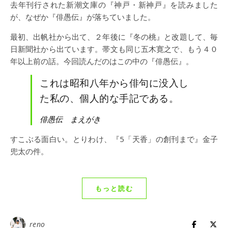
去年刊行された新潮文庫の『神戸・新神戸』を読みました
が、なぜか『俳愚伝』が落ちていました。
最初、出帆社から出て、２年後に『冬の桃』と改題して、毎
日新聞社から出ています。帯文も同じ五木寛之で、もう４０
年以上前の話。今回読んだのはこの中の『俳愚伝』。
これは昭和八年から俳句に没入し
た私の、個人的な手記である。
俳愚伝 まえがき
すこぶる面白い。とりわけ、『5「天香」の創刊まで』金子
兜太の件。
もっと読む
reno