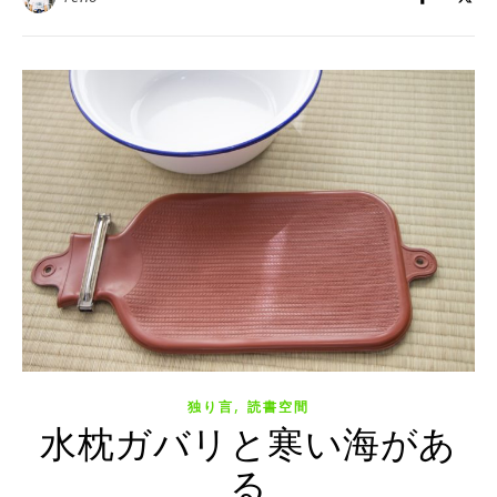
,
独り言
読書空間
水枕ガバリと寒い海があ
る