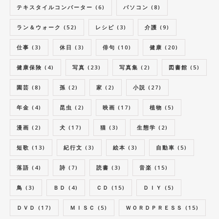
テキスタイルコンバーター
(6)
パソコン
(8)
ラン＆ウォーク
(52)
レシピ
(3)
介護
(9)
仕事
(3)
休日
(3)
俳句
(10)
健康
(20)
健康保険
(4)
写真
(23)
写真集
(2)
図書館
(5)
園芸
(8)
孫
(2)
家
(2)
小説
(27)
年金
(4)
昆虫
(2)
映画
(17)
植物
(5)
漫画
(2)
犬
(17)
猫
(3)
生態学
(2)
短歌
(13)
紀行文
(3)
絵本
(3)
自動車
(5)
落語
(4)
詩
(7)
読書
(3)
音楽
(15)
鳥
(3)
ＢＤ
(4)
ＣＤ
(15)
ＤＩＹ
(5)
ＤＶＤ
(17)
ＭＩＳＣ
(5)
ＷＯＲＤＰＲＥＳＳ
(15)