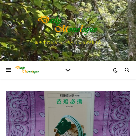
茱萸木の丘から、移ろう日々の独り言