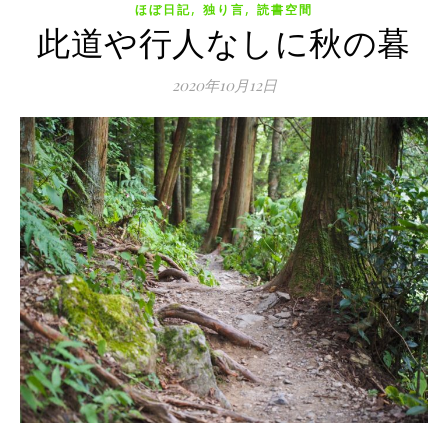
,
,
ほぼ日記
独り言
読書空間
此道や行人なしに秋の暮
2020年10月12日