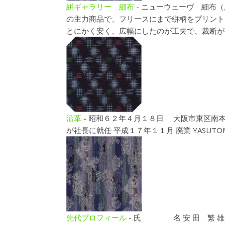
絣ギャラリー 細布
-
ニューウェーヴ 細布（
の主力商品で、フリースにまで絣柄をプリント
とにかく安く、広幅にしたのが工夫で、裁断がし
沿革
-
昭和６２年４月１８日 大阪市東区南本
が社長に就任 平成１７年１１月 廃業 YASUT
先代プロフィール
-
氏 名 安 田 繁 雄 