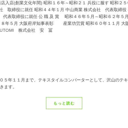
店入店(創業文化年間) 昭和１６年～昭和２１ 兵役に服す 昭和２５
社 取締役に就任 昭和４４年１月 中山商業 株式会社 代表取締役
 代表取締役に就任 公 職 及 賞 昭和４６年５月～昭和６２年５
５８年５月 大阪府岸知事表彰 産業功労賞 昭和６０年１１月 大
SUTOMI 株式会社 安 冨
０５年１１月まで、テキスタイルコンバーターとして、沢山のテキ
きます。
もっと読む