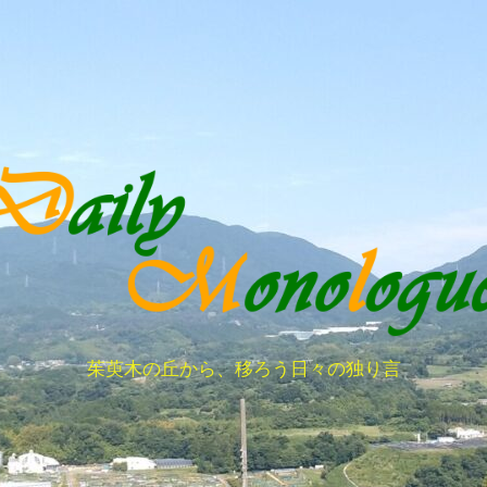
茱萸木の丘から、移ろう日々の独り言