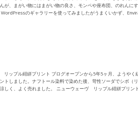
んが、まがい物にはまがい物の良さ、モンペや座布団、のれんに
dPressのギャラリーを使ってみましたがうまくいかず、Envira 
 リップル紺絣プリント ブログオープンから5年5ヶ月、ようや
ントしました。ナフトール染料で染めた後、苛性ソーダでシボ（
しく、よく売れました。 ニューウェーヴ リップル紺絣プリント Y