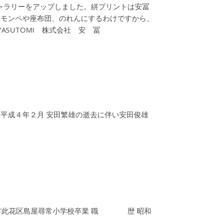
ャラリーをアップしました。絣プリントは安冨
、モンペや座布団、のれんにするわけですから、
SUTOMI 株式会社 安 冨
 平成４年２月 安田繁雄の逝去に伴い安田俊雄
阪市此花区島屋尋常小学校卒業 職 歴 昭和