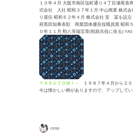
１０年４月 大阪市南区塩町通り４丁目瀬尾喜商
式会社 入社 昭和３７年１月 中山商業 株式会
り退任 昭和６２年４月 株式会社 安 冨を設立
府黒田知事表彰 商業団体優良役職員賞 昭和
０年１１月 勲八等瑞宝章(戦前兵役に依る) YA
ＹＡＳＵＴＯＭＩ
-
１９８７年４月から２０
今は懐かしい柄がありますので、アップしてい
reno