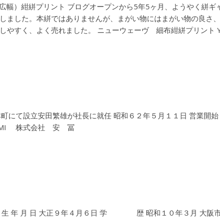
広幅）紺絣プリント ブログオープンから5年5ヶ月、ようやく絣ギ
しました。本絣ではありませんが、まがい物にはまがい物の良さ
やすく、よく売れました。 ニューウェーヴ 細布紺絣プリント YA
町にて設立安田繁雄が社長に就任 昭和６２年５月１１日 営業開始
OMI 株式会社 安 冨
生 年 月 日 大正９年４月６日 学 歴 昭和１０年３月 大