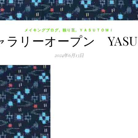
,
,
メイキングブログ
独り言
ＹＡＳＵＴＯＭＩ
ャラリーオープン YASUT
2024年6月13日