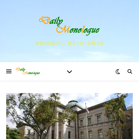
茱萸木の丘から、移ろう日々の独り言