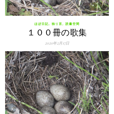
,
,
ほぼ日記
独り言
読書空間
１００冊の歌集
2020年2月17日