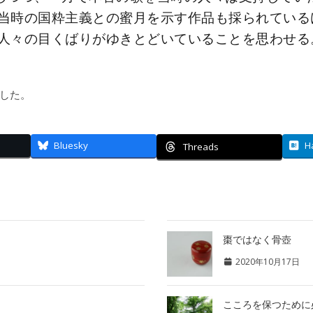
当時の国粋主義との蜜月を示す作品も採られている
人々の目くばりがゆきとどいていることを思わせる
した。
Bluesky
H
Threads
棗ではなく骨壺
2020年10月17日
こころを保つために