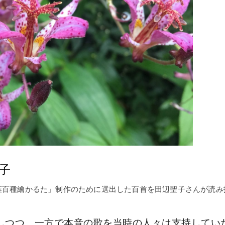
子
葉百種繪かるた」制作のために選出した百首を田辺聖子さんが読み
しつつ、一方で本音の歌を当時の人々は支持してい