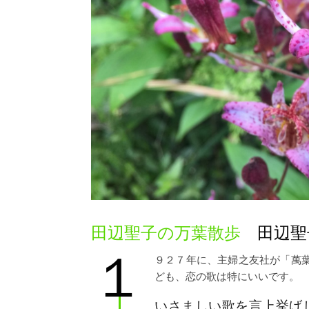
田辺聖子の万葉散歩
田辺聖
１
９２７年に、主婦之友社が「萬
ども、恋の歌は特にいいです。
いさましい歌を言上挙げ