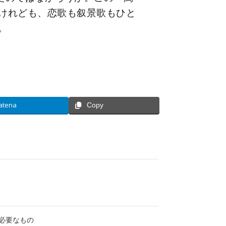
けれども、恋歌も叙景歌もひと
。
atena
Copy
必要なもの