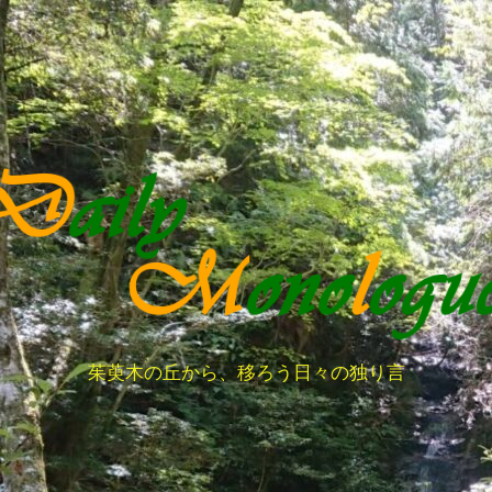
茱萸木の丘から、移ろう日々の独り言