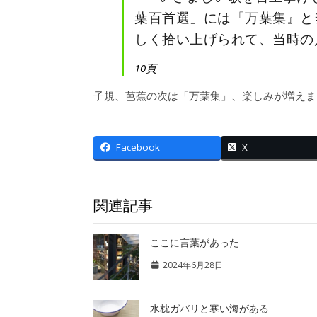
葉百首選」には『万葉集』と
しく拾い上げられて、当時の
10頁
子規、芭蕉の次は「万葉集」、楽しみが増えま
Facebook
X
関連記事
ここに言葉があった
2024年6月28日
水枕ガバリと寒い海がある