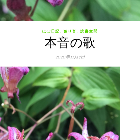
,
,
ほぼ日記
独り言
読書空間
本音の歌
2020年11月7日