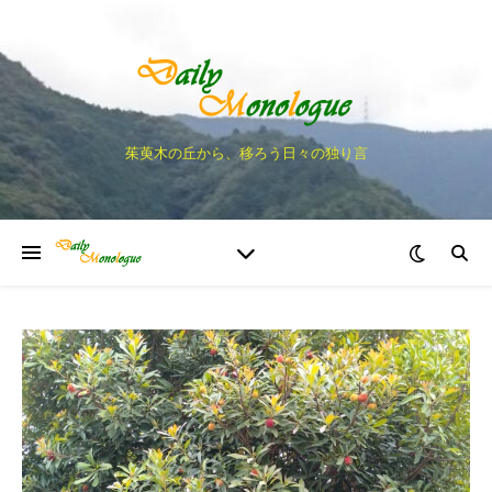
茱萸木の丘から、移ろう日々の独り言