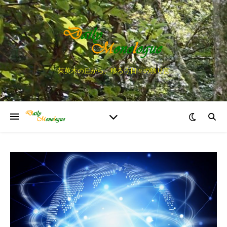
茱萸木の丘から、移ろう日々の独り言