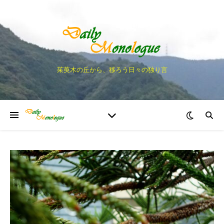
茱萸木の丘から、移ろう日々の独り言