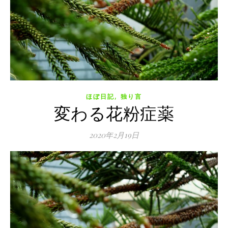
,
ほぼ日記
独り言
変わる花粉症薬
2020年2月19日