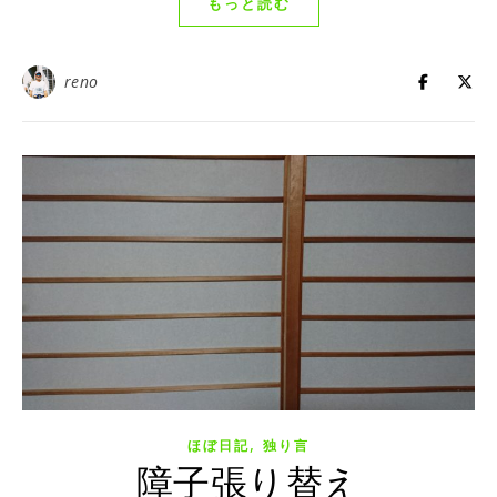
もっと読む
reno
,
ほぼ日記
独り言
障子張り替え