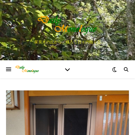
茱萸木の丘から、移ろう日々の独り言