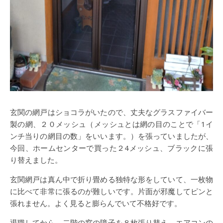
玄関の網戸はショコラがいたので、丈夫なグラスファイバー
製の網、２０メッシュ（メッシュとは網の目のことで「1イ
ンチ当りの網目の数」をいいます。）を張っていましたが、
今回、ホームセンターで買った２4メッシュ、ブラックに張
り替えました。
玄関網戸は真ん中で折り畳める独特な形をしていて、一枚物
に比べて非常に張るのが難しいです。片面が邪魔してピンと
張れません。よく見ると膨らんでいて不格好です。
退職してから、二階の窓の障子を８枚張り替え、エアコンの