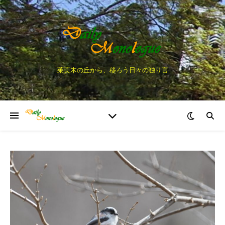
茱萸木の丘から、移ろう日々の独り言